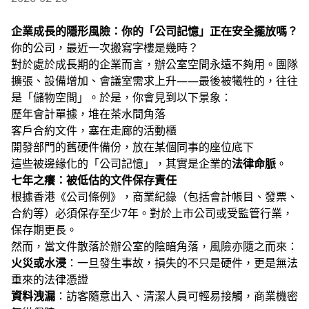
企業成長的隱形風險：你的「公司記憶」正在安全擺放嗎？
你的公司，最近一次搬寫字樓是幾時？
對於處於成長期的企業而言，辦公室空間永遠不夠用。團隊
擴張、設備增加、會議室需求上升
——
最後被犧牲的，往往
是「儲物空間」。於是，你會見到以下景象：
歷年會計單據，堆在茶水間角落
客戶合約文件，塞在走廊的活動櫃
開發部門的舊硬件備份，放在某個同事的座位底下
這些被邊緣化的「公司記憶」，其實是企業的
法律命脈
。
七年之癢：被低估的文件保存責任
根據香港《公司條例》，商業紀錄（包括會計帳目、發票、
合約等）必須保存至少
7
年。對於上市公司或受監管行業，
保存期更長。
然而，當文件散落於辦公室的陰暗角落，風險亦隨之而來：
火災或水浸
：一旦發生事故，損失的不只是硬件，更是無法
重來的法律憑證
資料洩漏
：訪客隨意出入、清潔人員可輕易接觸，商業機密