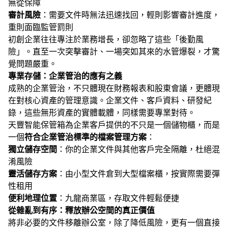
無從保障
審計風險
：需要文件時無法迅速找回，輕則影響審計進度，
重則面臨監管罰則
初創企業往往專注於業務增長，卻忽略了這些「後勤風
險」。直至一次突擊審計、一場突如其來的水管爆裂，才驚
覺問題嚴重。
專業存儲：企業管治的應有之義
成熟的企業管治，不只體現在財務報表和股東會議，更體現
在對核心資產的管理意識。企業文件、客戶資料、研發紀
錄，這些無形資產的實體載體，同樣需要專業對待。
天豐智能保管箱為企業客戶提供的不只是一個儲物櫃，而是
一個
符合企業管治標準的檔案管理方案
：
獨立儲存空間
：你的企業文件與其他客戶完全隔離，杜絕混
淆風險
靈活儲存方案
：由小型文件倉到大型檔案櫃，按實際需要彈
性租用
便利地理位置
：九龍商業區，存取文件輕鬆便捷
從雜亂到有序：釋放辦公空間的真正價值
將非必要的文件移離辦公室，除了降低風險，更有一個直接