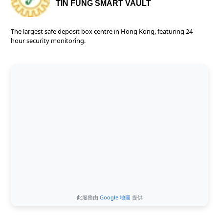
TIN FUNG SMART VAULT
The largest safe deposit box centre in Hong Kong, featuring 24-
hour security monitoring.
此服務由
Google 地圖
提供