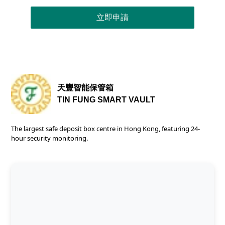
立即申請
天豐智能保管箱
TIN FUNG SMART VAULT
The largest safe deposit box centre in Hong Kong, featuring 24-
hour security monitoring.