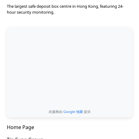
The largest safe deposit box centre in Hong Kong, featuring 24-
hour security monitoring.
此服務由
Google 地圖
提供
Home Page